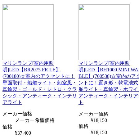
マリンランプ[室内用照
マリンランプ[室内用照
明]LED【BR2075 FR LE】
明]LED【BH1000 MINI WA
(700180)☆室内のアクセントに！
BLE】(700538)☆室内のア
壁面取付・船舶ライト・船室風・
ントに！置き形・乾電池式
真鍮製・ゴールド・レトロ・クラ
舶ライト・真鍮製・ホワイ
シック・アンティーク・インテリ
アンティーク・インテリア
アライト
ト
メーカー価格
メーカー価格
メーカー希望価格
¥18,150
価格
価格
¥18,150
¥37,400