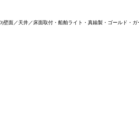
E】(700130)壁面／天井／床面取付・船舶ライト・真鍮製・ゴー