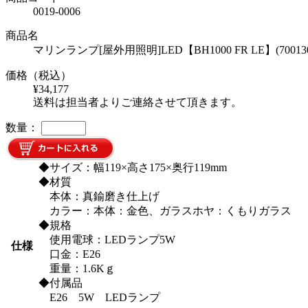
0019-0006
商品名
マリンランプ[屋外用照明]LED【BH1000 FR L
価格（税込）
¥34,177
送料は担当者よりご連絡させて頂きます。
数量：
◆サイズ：幅119×高さ175×奥行119mm
◆材質
本体：真鍮磨き仕上げ
カラー：本体：金色、ガラスホヤ：くもりガラス
◆規格
使用電球：LEDランプ5W
仕様
口金：E26
重量：1.6Kｇ
◆付属品
E26 5W LEDランプ