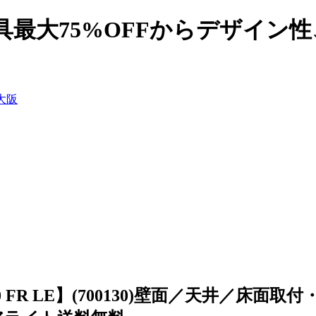
具最大75%OFFからデザイン
0 FR LE】(700130)壁面／天井／