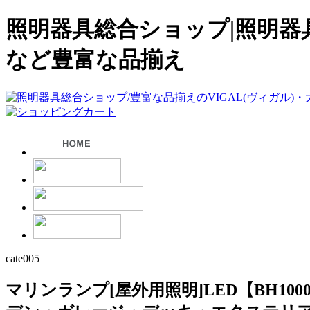
照明器具総合ショップ|照明器
など豊富な品揃え
cate005
マリンランプ[屋外用照明]LED【BH100