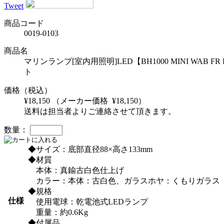
Tweet
商品コード
0019-0103
商品名
マリンランプ[室内用照明]LED【BH1000 MINI W
ト
価格（税込）
¥18,150
（メーカー価格 ¥18,150）
送料は担当者よりご連絡させて頂きます。
数量：
◆サイズ：底部直径88×高さ133mm
◆材質
本体：真鍮古白色仕上げ
カラー：本体：古白色、ガラスホヤ：くもりガラス
◆規格
仕様
使用電球：乾電池式LEDランプ
重量：約0.6Kg
◆付属品